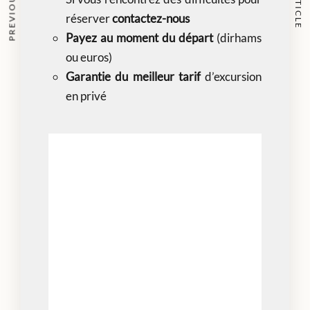
réserver
contactez-nous
Payez au moment du départ
(dirhams
ou euros)
Garantie du meilleur tarif
d’excursion
en privé
Prise en charge depuis votre Riad
Transport avec chauffeur guide
bilingue
Minibus climatisé et confortable
Assurance de transport
Service de qualité et fiabilité