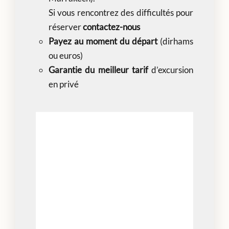
Si vous rencontrez des difficultés pour
réserver
contactez-nous
Payez au moment du départ
(dirhams
ou euros)
Garantie du meilleur tarif
d’excursion
en privé
Prise en charge depuis votre Riad
Transport avec chauffeur guide
bilingue
Minibus climatisé et confortable
Assurance de transport
Service de qualité et fiabilité